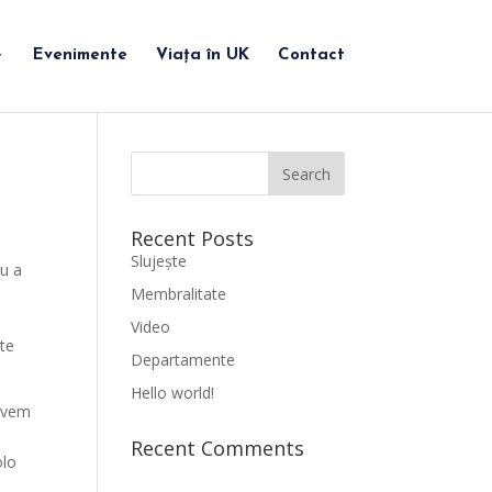
Evenimente
Viața în UK
Contact
Recent Posts
Slujește
ru a
Membralitate
Video
ite
Departamente
Hello world!
 avem
Recent Comments
olo