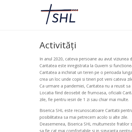
Activități
In anul 2020, cateva persoane au avut viziunea de
Caritatea este inregistrata la Guvern si functione
Caritatea a inchiriat un teren pe o perioada lung
crea un loc unde copii si tineri pot veni cateva zile
Ca urmare a pandemiei, Caritatea nu a reusit sa a
Locatia fiind deosebit de frumoasa, oficialii Cari
zile, fie pentru iesiri de 1 zi sau chiar mai multe.
Biserica SHL este recunoscatoare Caritatii pent
posibilitatea sa mai petrecem acolo si alte zile.
Deasemenea, Biserica SHL multumeste fratilor si su
sa fie cat mai comfortabile si in siguranta pentru 