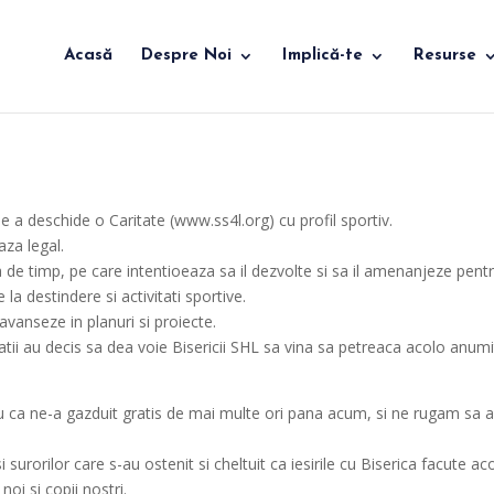
Acasă
Despre Noi
Implică-te
Resurse
 a deschide o Caritate (www.ss4l.org) cu profil sportiv.
aza legal.
a de timp, pe care intentioeaza sa il dezvolte si sa il amenanjeze pent
 la destindere si activitati sportive.
vanseze in planuri si proiecte.
tatii au decis sa dea voie Bisericii SHL sa vina sa petreaca acolo anum
ru ca ne-a gazduit gratis de mai multe ori pana acum, si ne rugam sa
rorilor care s-au ostenit si cheltuit ca iesirile cu Biserica facute ac
noi si copii nostri.